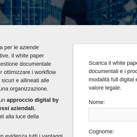
ca per le aziende
ive. Il white paper
Scarica il white pap
 gestione documentale
documentali e i pro
er ottimizzare i workflow
modalità full digita
icuri e allineati alle
valore legale.
scuna organizzazione.
 un
approccio digital by
Nome:
essi aziendali
,
ti alla luce della
Cognome:
n evidenza tutti i vantaggi