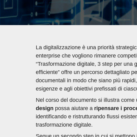
La digitalizzazione è una priorità strategi
enterprise che vogliono rimanere competit
“Trasformazione digitale, 3 step per una
efficiente” offre un percorso dettagliato p
documentali in modo che siano più rapidi, s
esigenze e agli obiettivi prefissati di cia
Nel corso del documento si illustra come
design
possa aiutare a
ripensare i proc
identificando e ristrutturando flussi esisten
trasformazione digitale.
Segue un secondo step in cui si mettono i