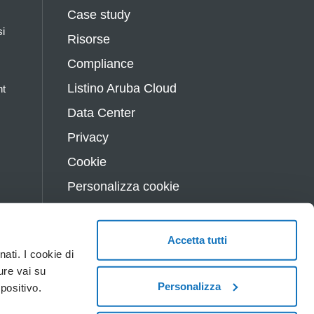
Case study
si
Risorse
Compliance
Listino Aruba Cloud
nt
Data Center
Privacy
Cookie
Personalizza cookie
Whistleblowing
Contatti
Accetta tutti
ati. I cookie di
ure vai su
© 2026 Aruba S.p.A.
Personalizza
positivo.
P.IVA: 01573850516