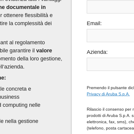
one documentale in
 ottenere flessibilità e
tire la complessità dei
Email:
iant al regolamento
ile garantire il
valore
Azienda:
mento della loro gestione,
ll’azienda.
me:
Premendo il pulsante dich
le concreta e
Privacy di Aruba S.p.A.
 business
ud computing nelle
Rilascio il consenso per r
prodotti di Aruba S.p.A. 
e nella gestione
elettronica, fax, sms), ch
(telefono, posta cartacea