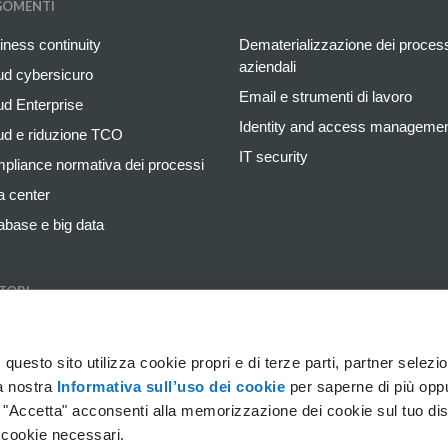
GOMENTI
iness continuity
Dematerializzazione dei proces
aziendali
ud cybersicuro
Email e strumenti di lavoro
ud Enterprise
Identity and access manageme
ud e riduzione TCO
IT security
pliance normativa dei processi
a center
abase e big data
TORI
cario e assicurativo
Retail
gia e utilities
Sanitario e farmaceutico
uesto sito utilizza cookie propri e di terze parti, partner selezion
a nostra
Informativa sull’uso dei cookie
per saperne di più opp
ni professionali
Service provider
o "Accetta" acconsenti alla memorizzazione dei cookie sul tuo dis
duzione e manifattura
Telecomunicazioni e media
 cookie necessari.