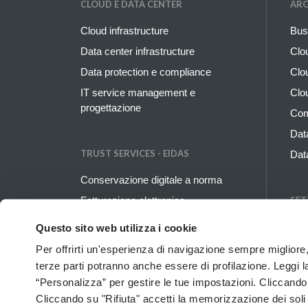
CLOUD E DATA CENTER
AR
Cloud infrastructure
Bus
Data center infrastructure
Clo
Data protection e compliance
Clo
IT service management e
Clo
progettazione
Com
Dat
TRUST SERVICES - EIDAS
Dat
Conservazione digitale a norma
Fatturazione elettronica
SET
Firma elettronica e digitale
Ban
Questo sito web utilizza i cookie
Identità digitale
Ener
Per offrirti un'esperienza di navigazione sempre migliore, q
PEC e domicilio digitale
terze parti potranno anche essere di profilazione. Leggi l
Ordi
“Personalizza” per gestire le tue impostazioni. Cliccand
SSL e Code Signing
Pro
Cliccando su "Rifiuta" accetti la memorizzazione dei soli