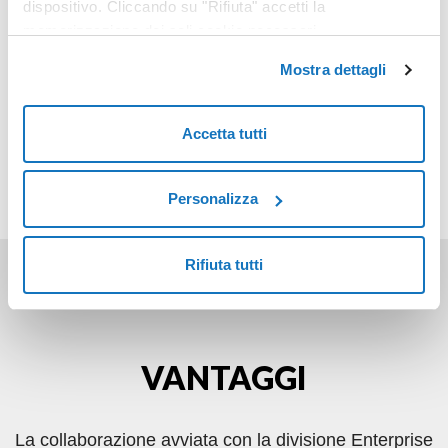
dispositivo. Cliccando su "Rifiuta" accetti la
file audio prodotti durante le operazioni dei
memorizzazione dei soli cookie necessari.
call center.
Mostra dettagli
Accetta tutti
Scarica il documento
Personalizza
Rifiuta tutti
VANTAGGI
La collaborazione avviata con la divisione Enterprise