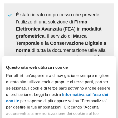
È stato ideato un processo che prevede
l’utilizzo di una soluzione di
Firma
Elettronica Avanzata
(FEA) in
modalità
grafometrica
, il servizio di
Marca
Temporale
e
la Conservazione Digitale a
norma
di tutta la documentazione utile alla
gestione dell’intero processo in modalità
paperless.
Questo sito web utilizza i cookie
Per offrirti un'esperienza di navigazione sempre migliore,
questo sito utilizza cookie propri e di terze parti, partner
selezionati. I cookie di terze parti potranno anche essere
È stata progettata una soluzione integrata
di profilazione. Leggi la nostra
Informativa sull’uso dei
di strumenti e procedure per la
cookie
per saperne di più oppure vai su “Personalizza”
registrazione, la
marcatura temporale
e
per gestire le tue impostazioni. Cliccando "Accetta"
acconsenti alla memorizzazione dei cookie sul tuo
la
conservazione digitale a norma
dei