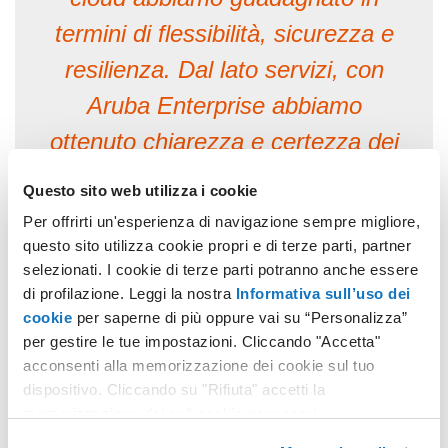
termini di flessibilità, sicurezza e
resilienza. Dal lato servizi, con
Aruba Enterprise abbiamo
ottenuto chiarezza e certezza dei
tempi e delle responsabilità
Questo sito web utilizza i cookie
risolvendo così un punto per noi
Per offrirti un'esperienza di navigazione sempre migliore,
storicamente critico. L'esperienza
questo sito utilizza cookie propri e di terze parti, partner
selezionati. I cookie di terze parti potranno anche essere
è assolutamente positiva, se
di profilazione. Leggi la nostra
Informativa sull’uso dei
dovessi consigliarla ad altri
cookie
per saperne di più oppure vai su “Personalizza”
per gestire le tue impostazioni. Cliccando "Accetta"
colleghi lo farei senza alcuna
acconsenti alla memorizzazione dei cookie sul tuo
incertezza perché da questo
dispositivo. Cliccando su "Rifiuta" accetti la
memorizzazione dei soli cookie necessari.
progetto di migrazione abbiamo