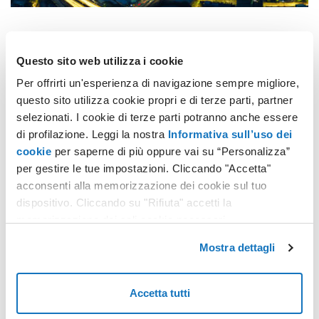
Gewiss ha scelto i nostri Data
Questo sito web utilizza i cookie
Center
Per offrirti un'esperienza di navigazione sempre migliore,
questo sito utilizza cookie propri e di terze parti, partner
selezionati. I cookie di terze parti potranno anche essere
Gewiss, realtà italiana che opera a livello
di profilazione. Leggi la nostra
Informativa sull’uso dei
internazionale nella produzione di sistemi e
cookie
per saperne di più oppure vai su “Personalizza”
componenti per le installazioni elettriche di bassa
per gestire le tue impostazioni. Cliccando "Accetta"
tensione, ha scelto le nostre soluzioni di
acconsenti alla memorizzazione dei cookie sul tuo
infrastruttura data center.
dispositivo. Cliccando su "Rifiuta" accetti la
memorizzazione dei soli cookie necessari.
Mostra dettagli
Accetta tutti