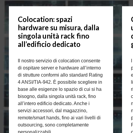
Colocation: spazi
hardware su misura, dalla
singola unità rack fino
all’edificio dedicato
Il nostro servizio di colocation consente
I
di ospitare server e hardware all’interno
p
di strutture conformi allo standard Rating
e
4 ANSI/TIA-942. È possibile scegliere in
l
base alle esigenze lo spazio di cui si ha
r
bisogno, dalla singola unità rack, fino
c
all’intero edificio dedicato. Anche i
n
servizi accessori, dal magazzino,
n
remote/smart hands, fino ai vari livelli di
p
outsourcing, sono completamente
F
personalizzabili.
c