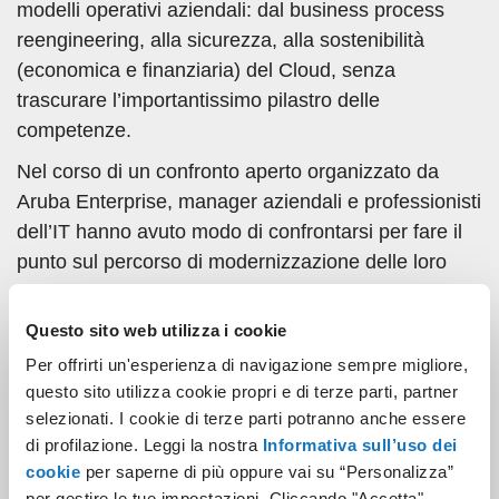
modelli operativi aziendali: dal business process
reengineering, alla sicurezza, alla sostenibilità
(economica e finanziaria) del Cloud, senza
trascurare l’importantissimo pilastro delle
competenze.
Nel corso di un confronto aperto organizzato da
Aruba Enterprise, manager aziendali e professionisti
dell’IT hanno avuto modo di confrontarsi per fare il
punto sul percorso di modernizzazione delle loro
applicazioni aziendali. Un tema chiave e vitale per il
presente e il futuro delle imprese cui sono
Questo sito web utilizza i cookie
direttamente collegati altri aspetti che sono stati
Per offrirti un'esperienza di navigazione sempre migliore,
oggetto di analisi: dalla cybersecurity alla
questo sito utilizza cookie propri e di terze parti, partner
reingegnerizzazione dei processi in ottica Trust, dal
selezionati. I cookie di terze parti potranno anche essere
focus sulla sostenibilità (economica ed ambientale)
di profilazione. Leggi la nostra
Informativa sull’uso dei
del Cloud a quello sulla people strategy legato
cookie
per saperne di più oppure vai su “Personalizza”
per gestire le tue impostazioni. Cliccando "Accetta"