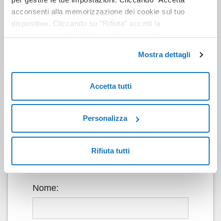
all’importanza e alla valorizzazione delle
acconsenti alla memorizzazione dei cookie sul tuo
competenze.
dispositivo. Cliccando su "Rifiuta" accetti la
memorizzazione dei soli cookie necessari.
Mostra dettagli
Compila il form per accedere al white
paper in cui, direttamente
dall’esperienza dei CIO, vengono
Accetta tutti
illustrati i pilastri fondamentali su cui
agire per una digital transformation
Personalizza
organica ed efficiente e i fattori
strategici in grado di abilitare servizi e
Rifiuta tutti
processi decisivi per la produttività
delle organizzazioni.
Nome: