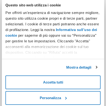
Come ottimizzare i processi, rendendoli più
Questo sito web utilizza i cookie
semplici, economici, sicuri e legalmente validi
Per offrirti un'esperienza di navigazione sempre migliore,
I vantaggi strategici e funzionali di un approccio
questo sito utilizza cookie propri e di terze parti, partner
digital by design
selezionati. I cookie di terze parti potranno anche essere
Sono intervenuti
di profilazione. Leggi la nostra
Informativa sull’uso dei
cookie
per saperne di più oppure vai su “Personalizza”
Giulio Nicelli, Senior Research Osservatorio
per gestire le tue impostazioni. Cliccando "Accetta"
Cloud Transformation e Practice Leader
acconsenti alla memorizzazione dei cookie sul tuo
Sistemi Informativi e Governance dei Dati,
dispositivo. Cliccando su "Rifiuta" accetti la
Politecnico di Milano
memorizzazione dei soli cookie necessari.
Gabriele Quercetani, Enterprise Trust Service
Mostra dettagli
Solution Manager, Aruba Enterprise
Bruno Menegolli, Project Delivery Manager,
Siav
Accetta tutti
Modera
Nicoletta Pisanu, giornalista, Network Digital
Personalizza
360