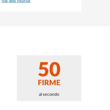
Vai alla risorsa
50
FIRME
al secondo