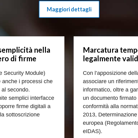
Maggiori dettagli
semplicità nella
Marcatura tempor
ro di firme
legalmente valid
re Security Module)
Con l’apposizione del
le anche i processi che
associare un riferime
 al secondo.
informatico, oltre a gar
ite semplici interfacce
un documento firmato d
porre firme digitali a
conformità alla norma
la sottoscrizione
2013, Determinazione 
europea (Regolamento 
eIDAS).