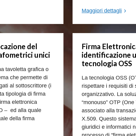
Maggiori dettagli
icazione del
Firma Elettroni
afometrici unici
identificazione 
tecnologia OSS
 tavoletta grafica o
ema che permette di
La tecnologia OSS (O
ati al sottoscrittore (i
rispettare i requisiti d
ta tipologia di firma
organizzativo. La solu
irma elettronica
“monouso” OTP (One 
D – ed alla quale
associato alla transazio
ale della firma
X.509. Questo sistema p
giuridici e informatici
processo di "firma ele